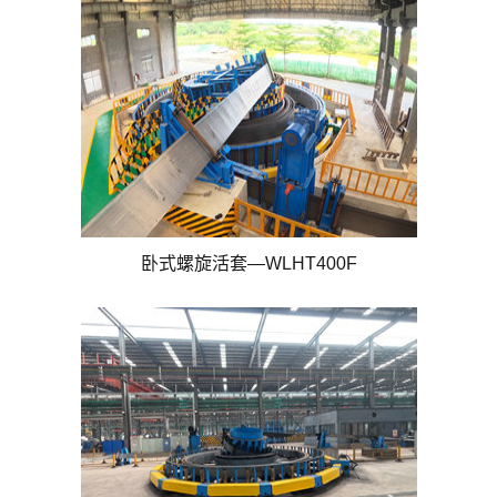
卧式螺旋活套—WLHT400F