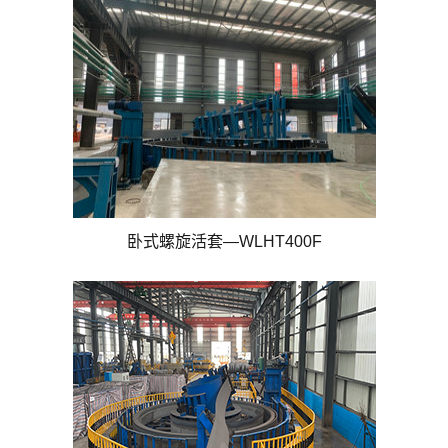
卧式螺旋活套—WLHT400F